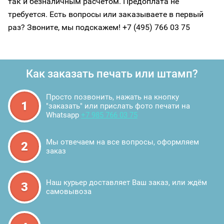
так и безналичным расчетом. Предоплата не
требуется. Есть вопросы или заказываете в первый
раз? Звоните, мы подскажем! +7 (495) 766 03 75
Как заказать печать или штамп?
Просто позвонить, нажать на кнопку
1
"заказать" или прислать фото печати на
Whatsapp
+7 985 766 03 75
Мы отвечаем на все вопросы, оформляем
2
заказ
Наш курьер доставляет Ваш заказ, или ждём
3
самовывоза