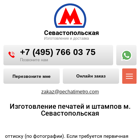
Севастопольская
Изготовление и доставка
+7 (495) 766 03 75
Позвоните нам
Онлайн заказ
Перезвоните мне
zakaz@pechatimetro.com
Максимально качественное изготовление печатей и
Изготовление печатей и штампов м.
штампов лазерным методом на гравере производства
Севастопольская
США. Доставка бесплатно. В случае утраты или порчи,
можно заказать услугу восстановления печати по
оттиску (по фотографии). Если требуется первичная